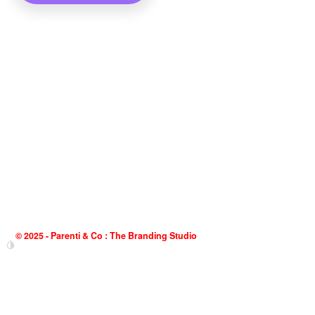
© 2025 - Parenti & Co : The Branding Studio
Fondée à Genève en 1998, notre agence de branding et de
communication est spécialisée dans la stratégie de marque, la création
d’
identité visuelle
, de
site internet
et de
campagne publicitaire
.